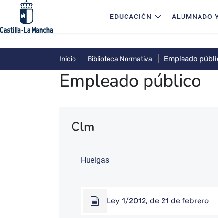
Navegación principal
Pasar al contenido principal
EDUCACIÓN
ALUMNADO Y
Empleado públi
Inicio
Biblioteca Normativa
Empleado público
Clm
Huelgas
Ley 1/2012, de 21 de febrero