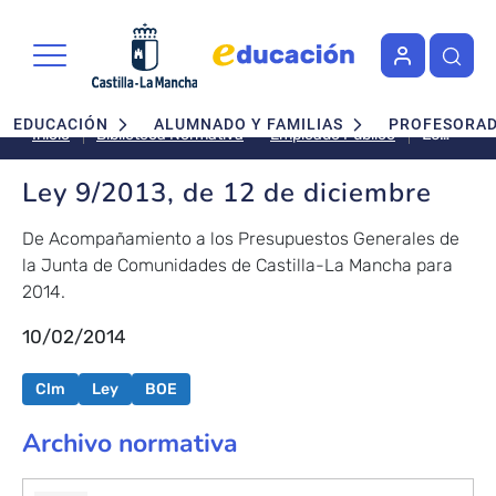
Pasar al contenido principal
Navegación principal
EDUCACIÓN
ALUMNADO Y FAMILIAS
PROFESORA
Ley
Empleado Público
Inicio
Biblioteca Normativa
9/2013,
de
Ley 9/2013, de 12 de diciembre
12
de
De Acompañamiento a los Presupuestos Generales de
diciembr
la Junta de Comunidades de Castilla-La Mancha para
2014.
10/02/2014
Clm
Ley
BOE
Archivo normativa