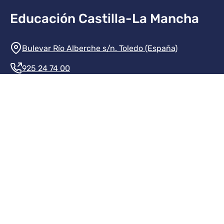
Educación Castilla-La Mancha
Información de la institución
Bulevar Río Alberche s/n. Toledo (España)
925 24 74 00
Contacte con nosotros
Redes sociales institución
Redes sociales JCCM
Menú legal
Inicio
Protección de datos
Aviso legal
Mapa del sitio
Accesibilidad