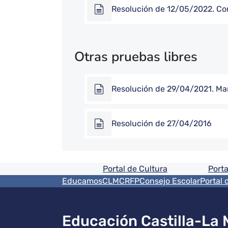
Resolución de 12/05/2022. Com
Otras pruebas libres
Resolución de 29/04/2021. Ma
Resolución de 27/04/2016
Pie de pagina informaci
Portal de Cultura
Porta
Menú del pie
EducamosCLM
CRFP
Consejo Escolar
Portal 
Educación Castilla-La