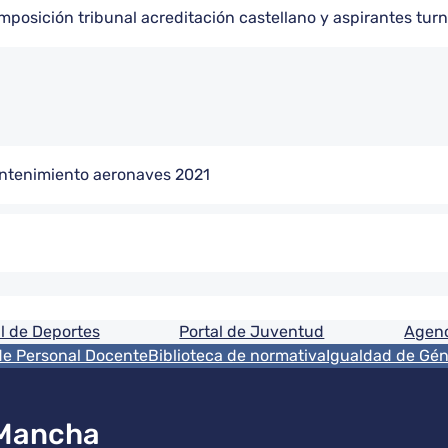
posición tribunal acreditación castellano y aspirantes turn
ntenimiento aeronaves 2021
ón
l de Deportes
Portal de Juventud
Agenc
de Personal Docente
Biblioteca de normativa
Igualdad de Gé
 Mancha