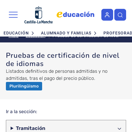
Pasar al contenido principal
Navegación principal
EDUCACIÓN
ALUMNADO Y FAMILIAS
PROFESORA
Pruebas de certificación de nivel
Educación
Inicio
de idiomas
Pruebas de certificación de nivel
de idiomas
Listados definitivos de personas admitidas y no
admitidas, tras el pago del precio público.
Plurilingüismo
Ir a la sección:
Tramitación