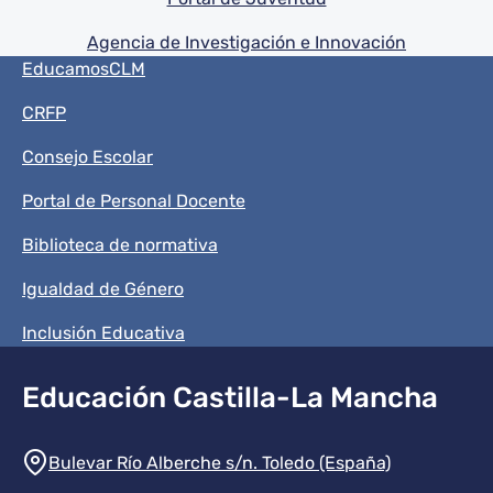
Agencia de Investigación e Innovación
Menú del pie
EducamosCLM
CRFP
Consejo Escolar
Portal de Personal Docente
Biblioteca de normativa
Igualdad de Género
Inclusión Educativa
Educación Castilla-La Mancha
Información de la institución
Bulevar Río Alberche s/n. Toledo (España)