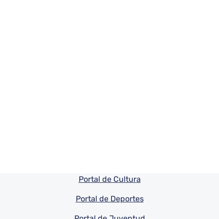
Pie de pagina información
Portal de Cultura
Portal de Deportes
Portal de Juventud