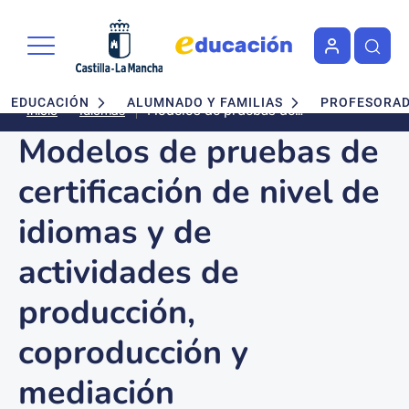
Pasar al contenido principal
Navegación principal
EDUCACIÓN
ALUMNADO Y FAMILIAS
PROFESORA
Modelos de pruebas de
Idiomas
Inicio
certificación de nivel de idiomas y
Modelos de pruebas de
de actividades de producción,
coproducción y mediación
certificación de nivel de
idiomas y de
actividades de
producción,
coproducción y
mediación