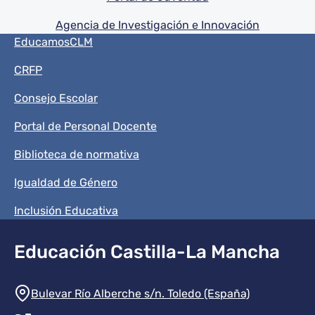
Agencia de Investigación e Innovación
Menú del pie
EducamosCLM
CRFP
Consejo Escolar
Portal de Personal Docente
Biblioteca de normativa
Igualdad de Género
Inclusión Educativa
Educación Castilla-La Mancha
Información de la institución
Bulevar Río Alberche s/n. Toledo (España)