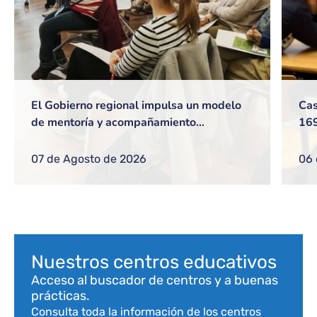
El Gobierno regional impulsa un modelo
Cas
de mentoría y acompañamiento
169
profesional dirigido a docentes y equipos
mil
directivos
esc
07 de Agosto de 2026
06 
Bloque de contenido
Nuestros centros educativos
Acceso al buscador de centros y a buenas
prácticas.
Consulta toda la información de los centros