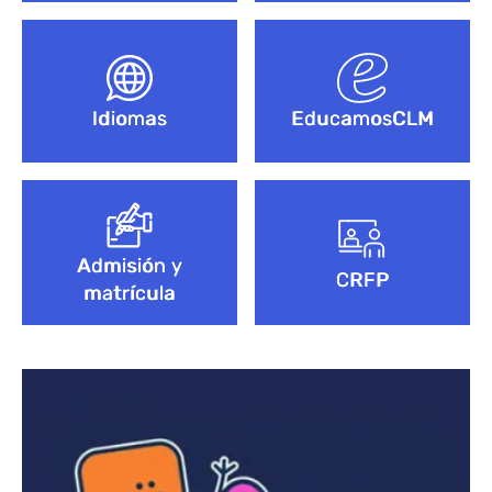
Idiomas
EducamosCLM
Admisión y
CRFP
matrícula
Bloque de contenido