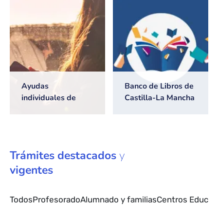
2026/2027
Ayudas
Banco de Libros de
individuales de
Castilla-La Mancha
transporte escolar
Trámites
destacados
y
vigentes
Todos
Profesorado
Alumnado y familias
Centros Educat