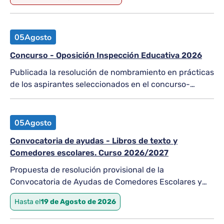
05
Agosto
Concurso - Oposición Inspección Educativa 2026
Publicada la resolución de nombramiento en prácticas
de los aspirantes seleccionados en el concurso-
oposición para el acceso al Cuerpo de Inspectores de
Educación (resolución de convocatoria de
19/12/2025), regulación de la fase...
05
Agosto
Convocatoria de ayudas - Libros de texto y
Comedores escolares. Curso 2026/2027
Propuesta de resolución provisional de la
Convocatoria de Ayudas de Comedores Escolares y
Libros de Texto (Periodo Ordinario). Curso 2026/2027
Hasta el
19 de Agosto de 2026