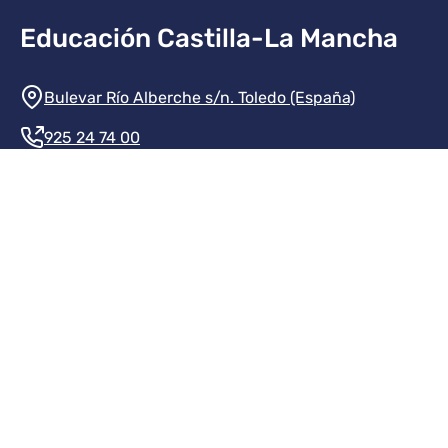
Educación Castilla-La Mancha
Información de la institución
Bulevar Río Alberche s/n. Toledo (España)
925 24 74 00
Contacte con nosotros
Redes sociales institución
Redes sociales JCCM
Menú legal
Inicio
Protección de datos
Aviso legal
Mapa del sitio
Accesibilidad