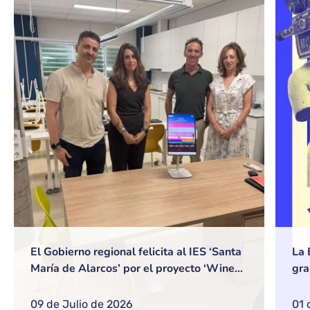
El Gobierno regional felicita al IES ‘Santa
La 
María de Alarcos’ por el proyecto ‘Wine
gra
ConnectCR’ y avanza que al inicio del
Vér
próximo curso se publicará la
09 de Julio de 2026
01 