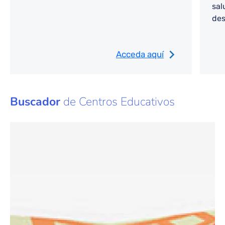
sal
des
Edu
la
p
Acceda aquí
con
el 
sal
tra
Buscador
de Centros Educativos