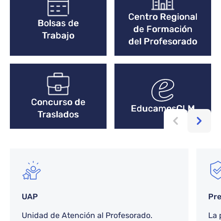
Centro Regional
Bolsas de
de Formación
Trabajo
del Profesorado
Concurso de
EducamosCLM
Traslados
Bloque de contenido
UAP
Pre
Unidad de Atención al Profesorado.
La 