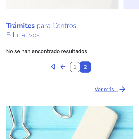
convocatoria de proyectos de innovación
Trámites
para Centros
Educativos
No se han encontrado resultados
Paginación
Primera página
1
2
Ver más...
Bloque de contenido