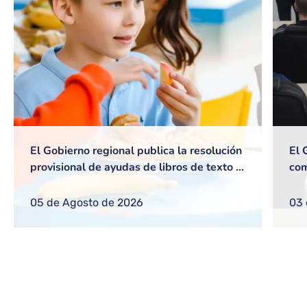
El Gobierno regional publica la resolución
El 
provisional de ayudas de libros de texto y
com
de comedor escolar para el próximo curso
las
26-27
05 de Agosto de 2026
03 