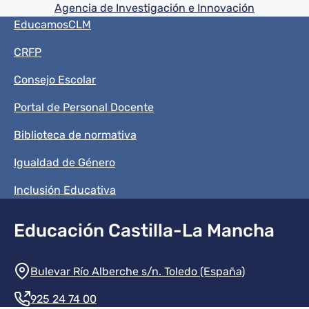
Agencia de Investigación e Innovación
Menú del pie
EducamosCLM
CRFP
Consejo Escolar
Portal de Personal Docente
Biblioteca de normativa
Igualdad de Género
Inclusión Educativa
Educación Castilla-La Mancha
Información de la institución
Bulevar Río Alberche s/n. Toledo (España)
925 24 74 00