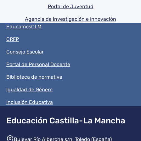
Portal de Juventud
Agencia de Investigación e Innovación
Menú del pie
EducamosCLM
CRFP
Consejo Escolar
Portal de Personal Docente
Biblioteca de normativa
Igualdad de Género
Inclusión Educativa
Educación Castilla-La Mancha
Información de la institución
Bulevar Río Alberche s/n. Toledo (España)