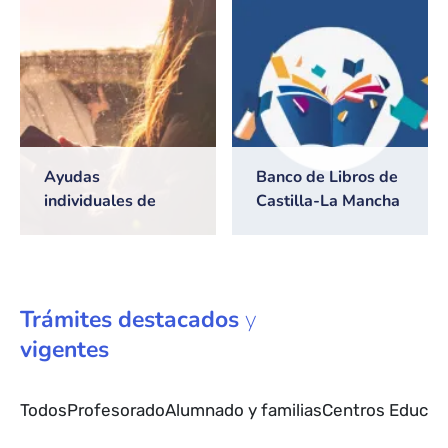
2026/2027
Ayudas
Banco de Libros de
individuales de
Castilla-La Mancha
transporte escolar
Trámites
destacados
y
vigentes
Todos
Profesorado
Alumnado y familias
Centros Educat