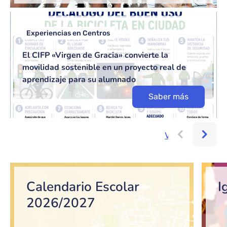
Experiencias en Centros
El CIFP «Virgen de Gracia» convierte la
movilidad sostenible en un proyecto real de
aprendizaje para su alumnado
Saber más
Ver más...
Bloque de contenido
Calendario Escolar
I
2026/2027