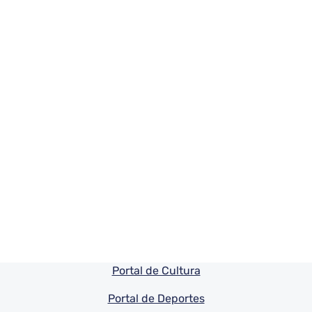
Pie de pagina información
Portal de Cultura
Portal de Deportes