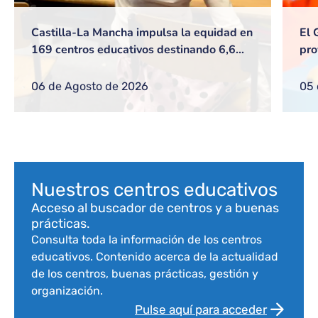
Castilla-La Mancha impulsa la equidad en
El 
169 centros educativos destinando 6,6
pro
millones de euros a lo largo del curso
de 
escolar
26
06 de Agosto de 2026
05 
Bloque de contenido
Nuestros centros educativos
Acceso al buscador de centros y a buenas
prácticas.
Consulta toda la información de los centros
educativos. Contenido acerca de la actualidad
de los centros, buenas prácticas, gestión y
organización.
Pulse aquí para acceder