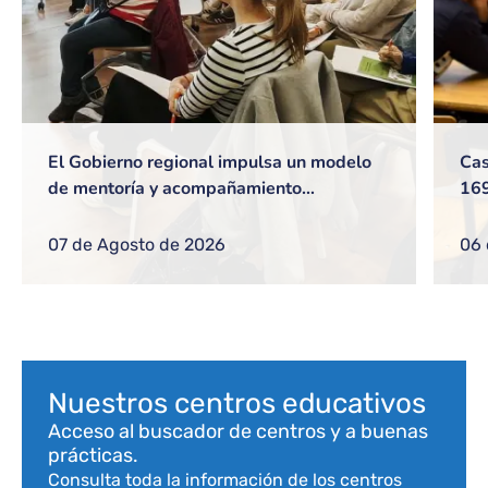
El Gobierno regional impulsa un modelo
Cas
de mentoría y acompañamiento
169
profesional dirigido a docentes y equipos
mil
directivos
esc
07 de Agosto de 2026
06 
Bloque de contenido
Nuestros centros educativos
Acceso al buscador de centros y a buenas
prácticas.
Consulta toda la información de los centros