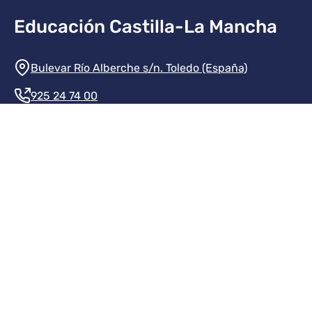
Educación Castilla-La Mancha
Información de la institución
Bulevar Río Alberche s/n. Toledo (España)
925 24 74 00
Contacte con nosotros
Redes sociales institución
Redes sociales JCCM
Menú legal
Inicio
Protección de datos
Aviso legal
Mapa del sitio
Accesibilidad