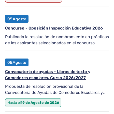
05
Agosto
Concurso - Oposición Inspección Educativa 2026
Publicada la resolución de nombramiento en prácticas
de los aspirantes seleccionados en el concurso-
oposición para el acceso al Cuerpo de Inspectores de
Educación (resolución de convocatoria de
19/12/2025), regulación de la fase...
05
Agosto
Convocatoria de ayudas - Libros de texto y
Comedores escolares. Curso 2026/2027
Propuesta de resolución provisional de la
Convocatoria de Ayudas de Comedores Escolares y
Libros de Texto (Periodo Ordinario). Curso 2026/2027
Hasta el
19 de Agosto de 2026