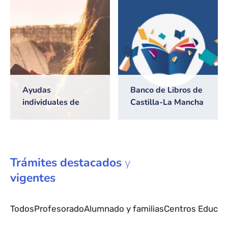
2026/2027
Ayudas
Banco de Libros de
individuales de
Castilla-La Mancha
transporte escolar
Trámites
destacados
y
vigentes
Todos
Profesorado
Alumnado y familias
Centros Educat