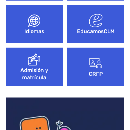
Idiomas
EducamosCLM
Admisión y
CRFP
matrícula
Bloque de contenido