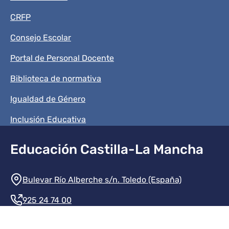
CRFP
Consejo Escolar
Portal de Personal Docente
Biblioteca de normativa
Igualdad de Género
Inclusión Educativa
Educación Castilla-La Mancha
Información de la institución
Bulevar Río Alberche s/n. Toledo (España)
925 24 74 00
Contacte con nosotros