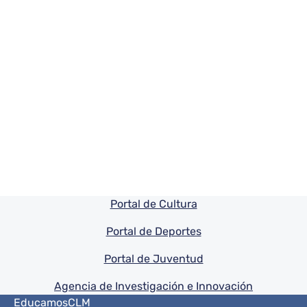
Pie de pagina información
Portal de Cultura
Portal de Deportes
Portal de Juventud
Agencia de Investigación e Innovación
Menú del pie
EducamosCLM