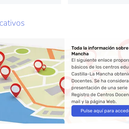
promoción de la mejora
 las condiciones de
abajo
dirigida a elevar el
cativos
vel de protección de la
guridad y la salud de los
abajadores en el centro
 trabajo.
Toda la información sobre
Mancha
El siguiente enlace propor
básicos de los centros e
Castilla-La Mancha obtenid
Docentes. Se ha considera
presentación de una serie 
Registro de Centros Docente
mail y la página Web.
Pulse aquí para acced