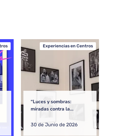
tros
Experiencias en Centros
“Luces y sombras:
miradas contra la
de
violencia de género” El
arte y el teatro como
30 de Junio de 2026
herramientas de