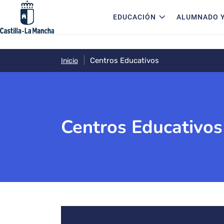
Navegación principal
Pasar al contenido principal
EDUCACIÓN
ALUMNADO Y
Centros Educativos
Inicio
Centros Educativos
Bloque de contenido