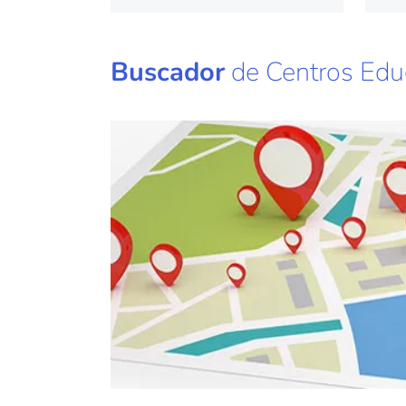
la
de
tr
Buscador
de Centros Edu
ni
se
tr
de