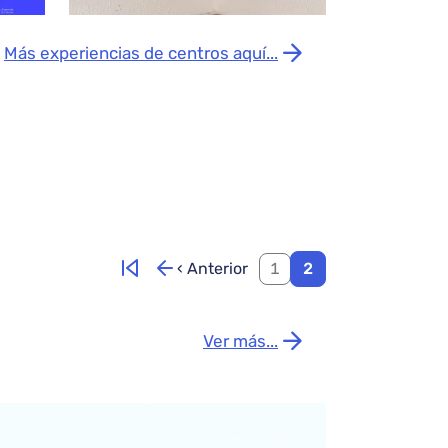
sensibilización en el IES
Juan de Lucena
Más experiencias de centros aquí...
Primera página
‹ Anterior
1
2
Página anterior
Ver más...